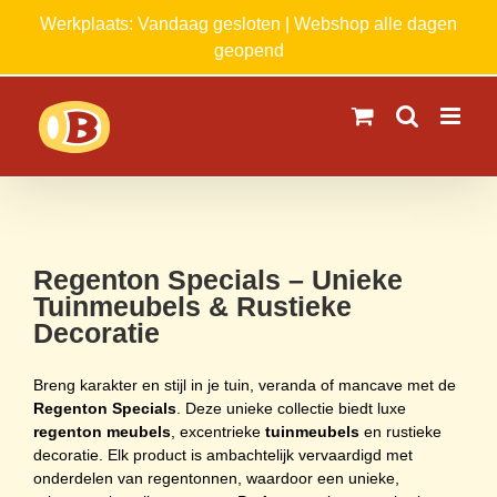
Ga
Werkplaats: Vandaag gesloten | Webshop alle dagen
naar
geopend
inhoud
Regenton Specials – Unieke
Tuinmeubels & Rustieke
Decoratie
Breng karakter en stijl in je tuin, veranda of mancave met de
Regenton Specials
. Deze unieke collectie biedt luxe
regenton meubels
, excentrieke
tuinmeubels
en rustieke
decoratie. Elk product is ambachtelijk vervaardigd met
onderdelen van regentonnen, waardoor een unieke,