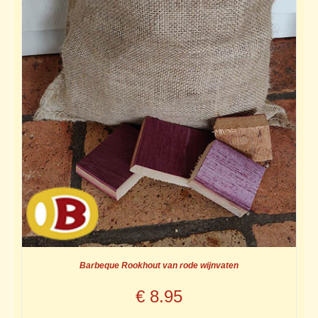
Barbeque Rookhout van rode wijnvaten
€
8.95