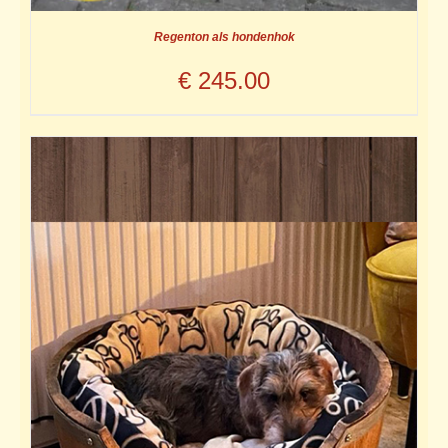
Regenton als hondenhok
€
245.00