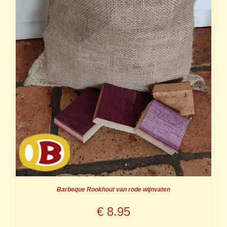
Barbeque Rookhout van rode wijnvaten
€
8.95