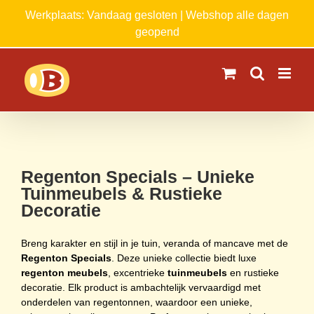
Ga
Werkplaats: Vandaag gesloten | Webshop alle dagen
naar
geopend
inhoud
Regenton Specials – Unieke
Tuinmeubels & Rustieke
Decoratie
Breng karakter en stijl in je tuin, veranda of mancave met de
Regenton Specials
. Deze unieke collectie biedt luxe
regenton meubels
, excentrieke
tuinmeubels
en rustieke
decoratie. Elk product is ambachtelijk vervaardigd met
onderdelen van regentonnen, waardoor een unieke,