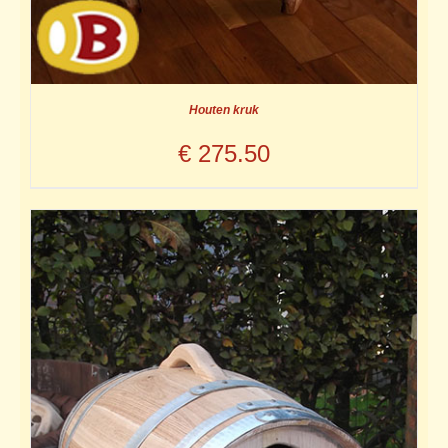
Houten kruk
€
275.50