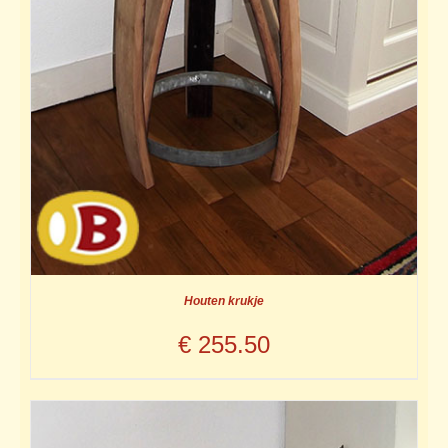
Houten krukje
€
255.50