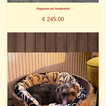
Regenton als hondenhok
€
245.00