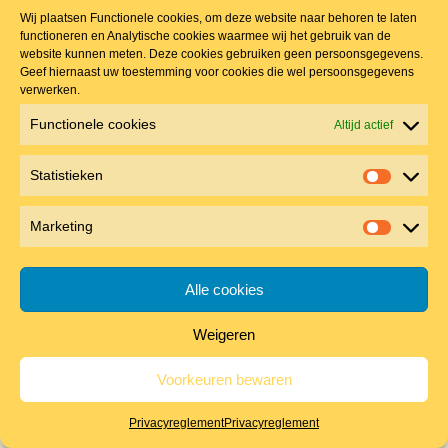
Wij plaatsen Functionele cookies, om deze website naar behoren te laten
functioneren en Analytische cookies waarmee wij het gebruik van de
website kunnen meten. Deze cookies gebruiken geen persoonsgegevens.
Geef hiernaast uw toestemming voor cookies die wel persoonsgegevens
verwerken.
Functionele cookies
Altijd actief
Statistieken
Statistie
Nestkast Steenuil met zadeldak
Marketing
Marketin
€
139.00
Alle cookies
Niet op voorraad
UITVERKOCHT
Weigeren
Voorkeuren bewaren
Privacyreglement
Privacyreglement