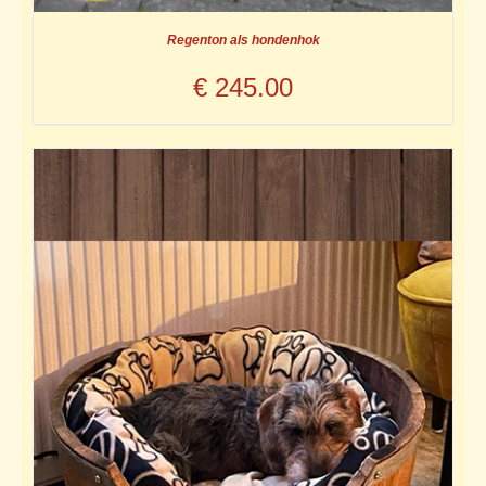
Regenton als hondenhok
€
245.00