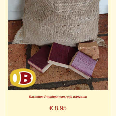
Barbeque Rookhout van rode wijnvaten
€
8.95