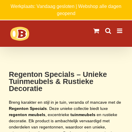
Ga
Werkplaats: Vandaag gesloten | Webshop alle dagen
naar
geopend
inhoud
Regenton Specials – Unieke
Tuinmeubels & Rustieke
Decoratie
Breng karakter en stijl in je tuin, veranda of mancave met de
Regenton Specials
. Deze unieke collectie biedt luxe
regenton meubels
, excentrieke
tuinmeubels
en rustieke
decoratie. Elk product is ambachtelijk vervaardigd met
onderdelen van regentonnen, waardoor een unieke,