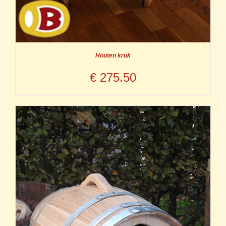
Houten kruk
€
275.50