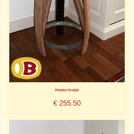
Houten krukje
€
255.50