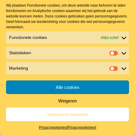
Wij plaatsen Functionele cookies, om deze website naar behoren te laten
functioneren en Analytische cookies waarmee wij het gebruik van de
website kunnen meten. Deze cookies gebruiken geen persoonsgegevens.
Geef hiernaast uw toestemming voor cookies die wel persoonsgegevens
verwerken.
Functionele cookies
Altijd actief
Statistieken
Statistie
Nestkast Steenuil met zadeldak
Marketing
Marketin
€
139.00
Alle cookies
Niet op voorraad
UITVERKOCHT
Weigeren
Voorkeuren bewaren
Privacyreglement
Privacyreglement