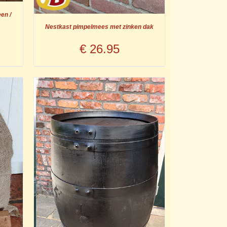
en /
Nestkast pimpelmees met zinken dak
€
26.95