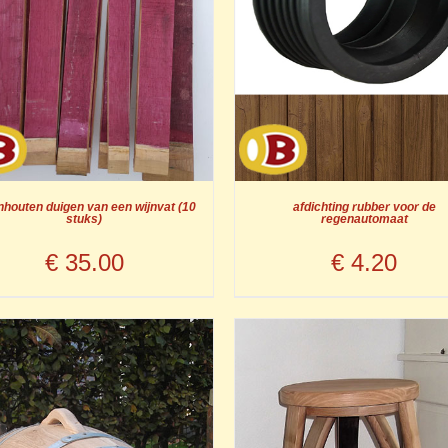
nhouten duigen van een wijnvat (10
afdichting rubber voor de
stuks)
regenautomaat
€
35.00
€
4.20