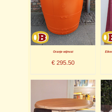
Oranje wijnvat
Eike
€
295.50