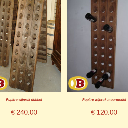
Pupitre wijnrek dubbel
Pupitre wijnrek muurmodel
€
240.00
€
120.00