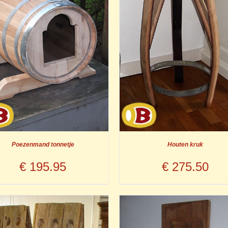
Poezenmand tonnetje
Houten kruk
€
195.95
€
275.50