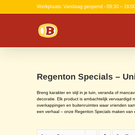
Ga
Werkplaats: Vandaag geopend - 09:30 – 16:0
naar
inhoud
Regenton Specials – Un
Breng karakter en stijl in je tuin, veranda of manc
decoratie. Elk product is ambachtelijk vervaardigd
overkappingen en buitenruimtes waar vrienden same
een verhaal – onze Regenton Specials maken van el