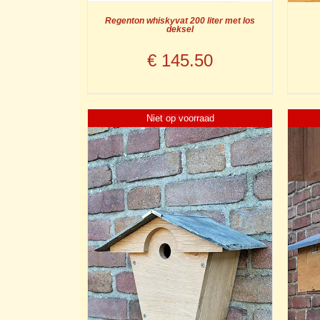
Regenton whiskyvat 200 liter met los
deksel
€
145.50
Niet op voorraad
UITVERKOCHT