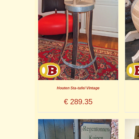
Houten Sta-tafel Vintage
€
289.35