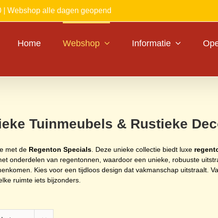
0 | Webshop alle dagen geopend
Home
Webshop
Informatie
Ope
ieke Tuinmeubels & Rustieke Dec
ave met de
Regenton Specials
. Deze unieke collectie biedt luxe
regent
 met onderdelen van regentonnen, waardoor een unieke, robuuste uitstral
nkomen. Kies voor een tijdloos design dat vakmanschap uitstraalt. Van
ke ruimte iets bijzonders.