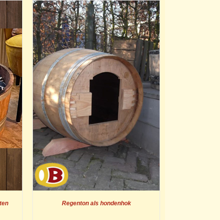
ten
Regenton als hondenhok