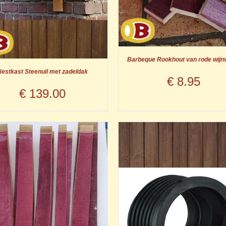
Barbeque Rookhout van rode wijn
estkast Steenuil met zadeldak
€
8.95
€
139.00