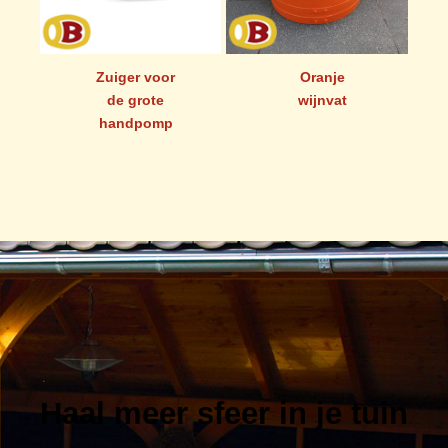
Oranje
Zinken
wijnvat
overloop /
vulautomaat
met klep
diam 80 mm
Haal meer sfeer in je tuin