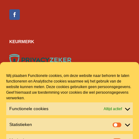
VOLG ONS OP SOCIAL MEDIA
KEURMERK
Wij plaatsen Functionele cookies, om deze website naar behoren te laten
functioneren en Analytische cookies waarmee wij het gebruik van de
website kunnen meten. Deze cookies gebruiken geen persoonsgegevens.
ACCOUNT & INFO
Geef hiernaast uw toestemming voor cookies die wel persoonsgegevens
verwerken.
Veel gestelde vragen
Functionele cookies
Altijd actief
Mijn account
Statistieken
Statistie
Winkelmand