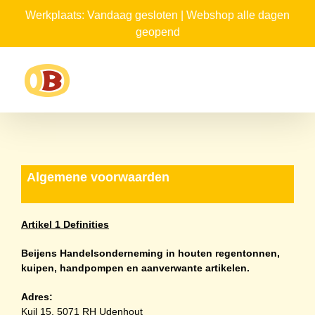
Ga
Werkplaats: Vandaag gesloten | Webshop alle dagen
naar
geopend
inhoud
Algemene voorwaarden
Artikel 1 Definities
Beijens
Handelsonderneming in houten regentonnen,
kuipen, handpompen en aanverwante artikelen.
Adres:
Kuil 15.
5071 RH Udenhout