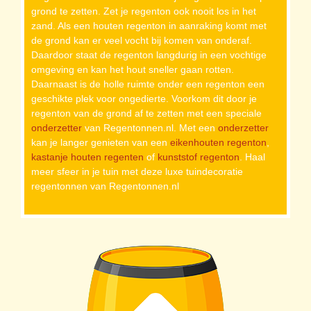
grond te zetten. Zet je regenton ook nooit los in het
zand. Als een houten regenton in aanraking komt met
de grond kan er veel vocht bij komen van onderaf.
Daardoor staat de regenton langdurig in een vochtige
omgeving en kan het hout sneller gaan rotten.
Daarnaast is de holle ruimte onder een regenton een
geschikte plek voor ongedierte. Voorkom dit door je
regenton van de grond af te zetten met een speciale
onderzetter
van Regentonnen.nl. Met een
onderzetter
kan je langer genieten van een
eikenhouten regenton
,
kastanje houten regenten
of
kunststof regenton
. Haal
meer sfeer in je tuin met deze luxe tuindecoratie
regentonnen van Regentonnen.nl