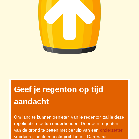
Geef je regenton op tijd
aandacht
Om lang te kunnen genieten van je regenton zal je deze
regelmatig moeten onderhouden. Door een regenton
van de grond te zetten met behulp van een
onderzetter
voorkom je al de meeste problemen. Daarnaast