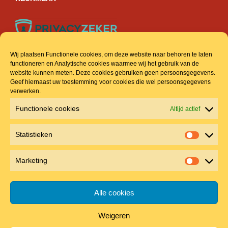
Wij plaatsen Functionele cookies, om deze website naar behoren te laten
functioneren en Analytische cookies waarmee wij het gebruik van de
ACCOUNT & INFO
website kunnen meten. Deze cookies gebruiken geen persoonsgegevens.
Geef hiernaast uw toestemming voor cookies die wel persoonsgegevens
verwerken.
Veel gestelde vragen
Functionele cookies
Altijd actief
Mijn account
Statistieken
Winkelmand
Statistie
Algemene voorwaarden
Marketing
Marketin
Privacyreglement
Alle cookies
Weigeren