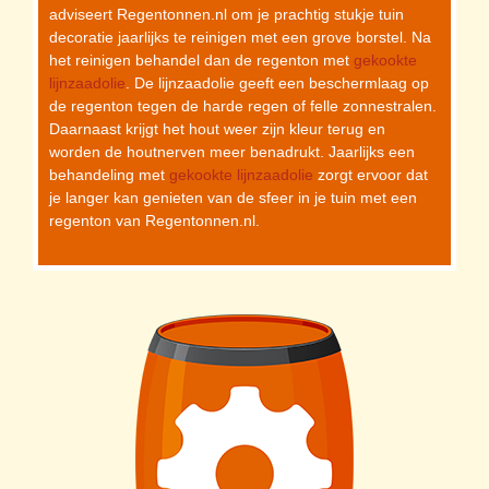
adviseert Regentonnen.nl om je prachtig stukje tuin
decoratie jaarlijks te reinigen met een grove borstel. Na
het reinigen behandel dan de regenton met
gekookte
lijnzaadolie
. De lijnzaadolie geeft een beschermlaag op
de regenton tegen de harde regen of felle zonnestralen.
Daarnaast krijgt het hout weer zijn kleur terug en
worden de houtnerven meer benadrukt. Jaarlijks een
behandeling met
gekookte lijnzaadolie
zorgt ervoor dat
je langer kan genieten van de sfeer in je tuin met een
regenton van Regentonnen.nl.