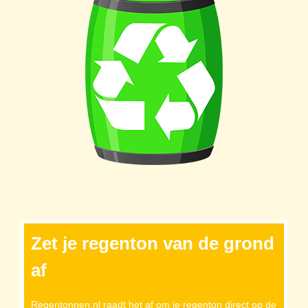
Zet je regenton van de grond
af
Regentonnen.nl raadt het af om je regenton direct op de