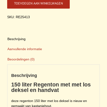
regenton
TOEVOEGEN AAN WINKELWAGEN
met
los
deksel
SKU: RE25413
en
handvat
aantal
Beschrijving
Aanvullende informatie
Beoordelingen (0)
Beschrijving
150 liter Regenton met met los
deksel en handvat
deze regenton 150 liter met los deksel is nieuw en
gemaakt van kastanjehout.