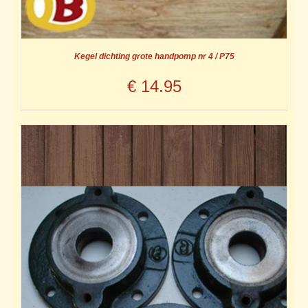
Kegel dichting grote handpomp nr 4 / P75
€
14.95