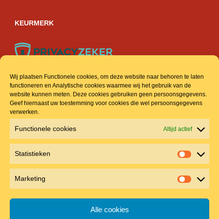
KEURMERK
Wij plaatsen Functionele cookies, om deze website naar behoren te laten
functioneren en Analytische cookies waarmee wij het gebruik van de
ACCOUNT & INFO
website kunnen meten. Deze cookies gebruiken geen persoonsgegevens.
Geef hiernaast uw toestemming voor cookies die wel persoonsgegevens
verwerken.
Veel gestelde vragen
Functionele cookies
Altijd actief
Mijn account
Statistieken
Winkelmand
Statistie
Algemene voorwaarden
Marketing
Marketin
Privacyreglement
Alle cookies