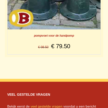
pompvoet voor de handpomp
Oorspronkelijke
Huidige
€
79.50
€
98.50
prijs
prijs
was:
is:
€ 98.50.
€ 79.50.
VEEL GESTELDE VRAGEN
Bekijk eerst de
veel gestelde vragen
voordat u een bericht