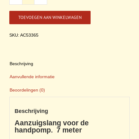
Aanzuigslang
voor
de
TOEVOEGEN AAN WINKELWAGEN
handpomp.
7
meter
SKU: AC53365
aantal
Beschrijving
Aanvullende informatie
Beoordelingen (0)
Beschrijving
Aanzuigslang voor de
handpomp. 7 meter