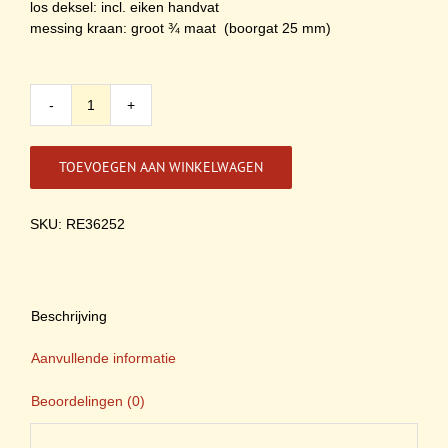
los deksel: incl. eiken handvat
messing kraan: groot ¾ maat (boorgat 25 mm)
Eikenhouten
regenton
200
TOEVOEGEN AAN WINKELWAGEN
Liter
met
messing
SKU: RE36252
kraan
onderzetter
en
los
Beschrijving
deksel
aantal
Aanvullende informatie
Beoordelingen (0)