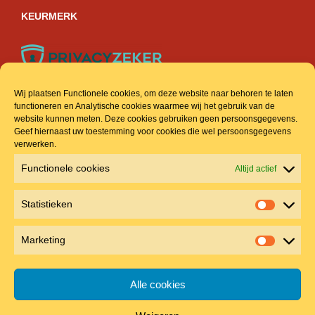
KEURMERK
Wij plaatsen Functionele cookies, om deze website naar behoren te laten
functioneren en Analytische cookies waarmee wij het gebruik van de
ACCOUNT & INFO
website kunnen meten. Deze cookies gebruiken geen persoonsgegevens.
Geef hiernaast uw toestemming voor cookies die wel persoonsgegevens
verwerken.
Veel gestelde vragen
Functionele cookies
Altijd actief
Mijn account
Statistieken
Winkelmand
Statistie
Algemene voorwaarden
Marketing
Marketin
Privacyreglement
Alle cookies