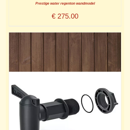
Prestige water regenton wandmodel
€
275.00