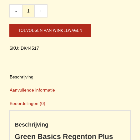
Green
Basics
Regenton
TOEVOEGEN AAN WINKELWAGEN
plus
110
Liter
SKU: DK44517
aantal
Beschrijving
Aanvullende informatie
Beoordelingen (0)
Beschrijving
Green Basics Regenton Plus