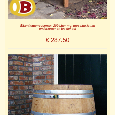
Eikenhouten regenton 200 Liter met messing kraan
onderzetter en los deksel
€
287.50