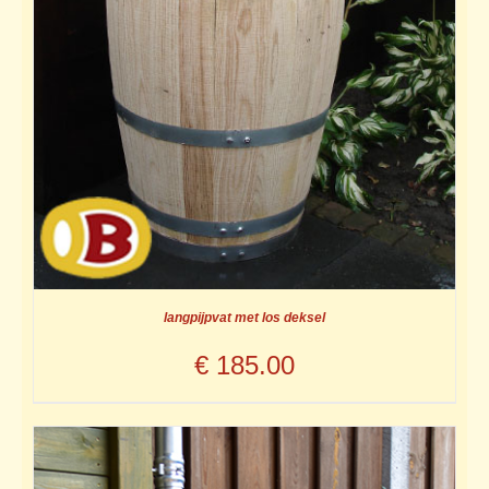
langpijpvat met los deksel
€
185.00