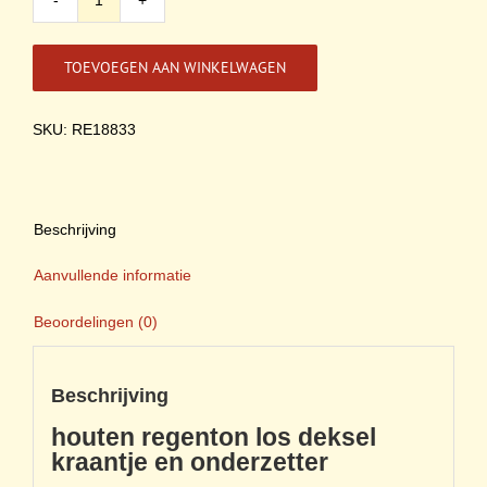
Houten
regenton
los
TOEVOEGEN AAN WINKELWAGEN
deksel
kraantje
en
SKU: RE18833
onderzetter
aantal
Beschrijving
Aanvullende informatie
Beoordelingen (0)
Beschrijving
houten regenton los deksel
kraantje en onderzetter