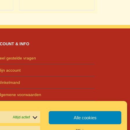
COUNT & INFO
eel gestelde vragen
ijn account
inkelmand
lgemene voorwaarden
rivacyreglement
Altijd actief
Alle cookies