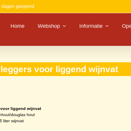
le dagen geopend
Home
Webshop
Informatie
Ope
leggers voor liggend wijnvat
 voor liggend wijnvat
enhout/douglas hout
 liter wijnvat.