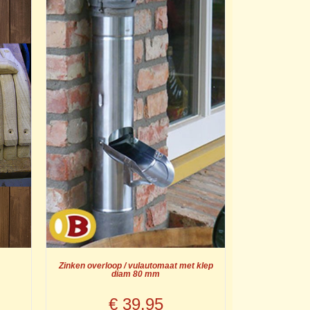
Zinken overloop / vulautomaat met klep
diam 80 mm
€
39.95