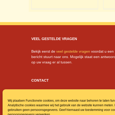
VEEL GESTELDE VRAGEN
Bekijk eerst de
veel gestelde vragen
voordat u een
bericht stuurt naar ons. Mogelijk staat een antwoor
op uw vraag er al tussen.
CONTACT
Regentonnen.nl
Kuil 15, 5071 RH Udenhout, NL
Wij plaatsen Functionele cookies, om deze website naar behoren te laten fu
info@regentonnen.nl
Analytische cookies waarmee wij het gebruik van de website kunnen meten.
+31 (0)6 23 16 49 62
gebruiken geen persoonsgegevens. Geef hiernaast uw toestemming voor coo
013-5112890
persoonsgegevens verwerken.