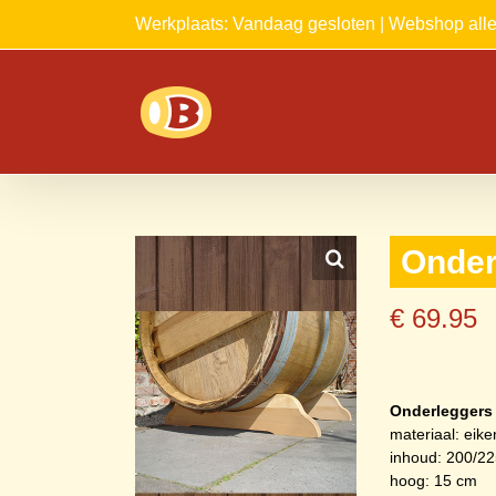
Ga
Werkplaats: Vandaag gesloten | Webshop al
naar
inhoud
Onder
€
69.95
Onderleggers
materiaal: eik
inhoud: 200/225
hoog: 15 cm