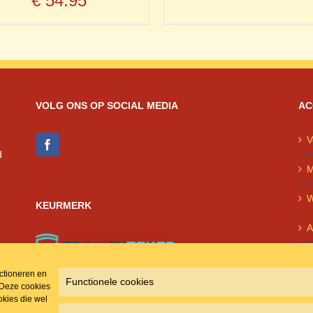
€
54.95
VOLG ONS OP SOCIAL MEDIA
AC
V
d
M
W
KEURMERK
A
P
nctioneren en
Functionele cookies
 Deze cookies
kies die wel