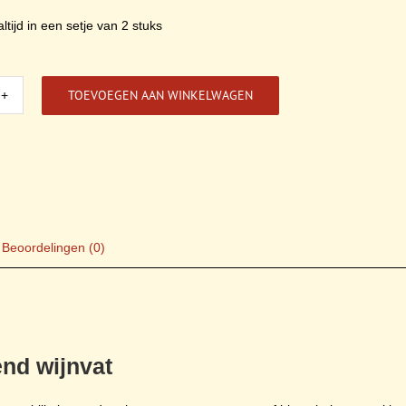
ltijd in een setje van 2 stuks
TOEVOEGEN AAN WINKELWAGEN
leggers
nd
at
l
Beoordelingen (0)
end wijnvat