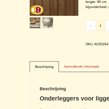
lengte: 80 cm
bijzonderheid: a
Onder
voor
ligge
wijnv
SKU: AC83264
aanta
Aanvullende informatie
Beschrijving
Beschrijving
Onderleggers voor ligg