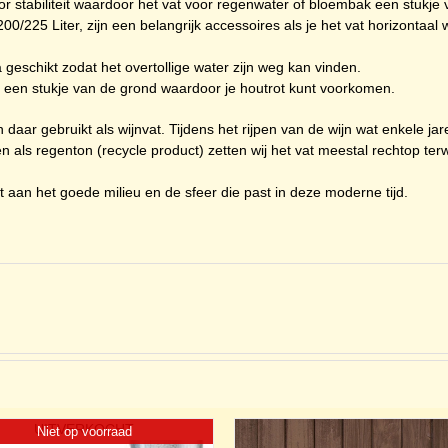
r stabiliteit waardoor het vat voor regenwater of bloembak een stukje v
225 Liter, zijn een belangrijk accessoires als je het vat horizontaal 
eschikt zodat het overtollige water zijn weg kan vinden.
en een stukje van de grond waardoor je houtrot kunt voorkomen.
aar gebruikt als wijnvat. Tijdens het rijpen van de wijn wat enkele jare
even als regenton (recycle product) zetten wij het vat meestal rechtop ter
t aan het goede milieu en de sfeer die past in deze moderne tijd.
UITVERKOCHT
Niet op voorraad