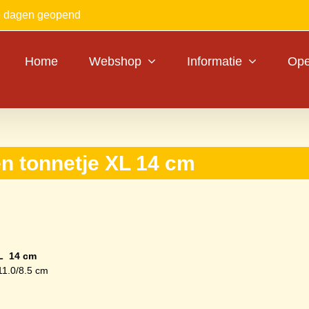
le dagen geopend
Home
Webshop
Informatie
Ope
n tonnetje XL 14 cm
L 14 cm
11.0/8.5 cm