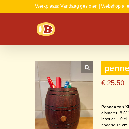
Ga
Werkplaats: Vandaag gesloten | Webshop al
naar
inhoud
penne
€
25.50
Pennen ton X
diameter: 8.5/ 
inhoud: 110 cl
hoogte: 14 cm