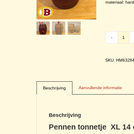
materiaal: har
penn
tonne
XL
14
SKU: HM6328
cm
aanta
Aanvullende informatie
Beschrijving
Beschrijving
Pennen tonnetje XL 14