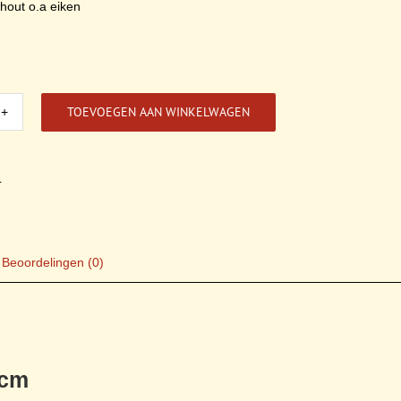
dhout o.a eiken
TOEVOEGEN AAN WINKELWAGEN
en
tje
4
l
Beoordelingen (0)
 cm