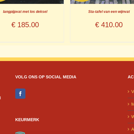
langpijpvat met los deksel
Sta-tafel van een wijnvat
€
185.00
€
410.00
VOLG ONS OP SOCIAL MEDIA
AC
V
d
M
W
KEURMERK
A