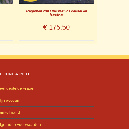
Regenton 200 Liter met los deksel en
handvat
€
175.50
COUNT & INFO
eel gestelde vragen
ijn account
inkelmand
lgemene voorwaarden