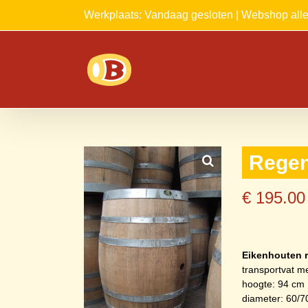
Ga
Werkplaats: Vandaag gesloten | Webshop al
naar
inhoud
Regen
€
195.00
Eikenhouten r
transportvat m
hoogte: 94 cm
diameter: 60/7