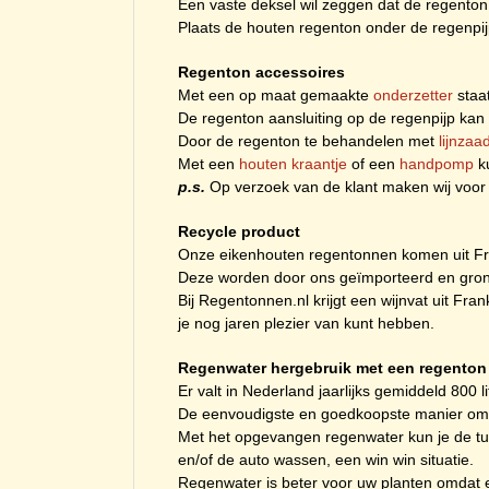
Een vaste deksel wil zeggen dat de regenton
Plaats de houten regenton onder de regenpi
Regenton accessoires
Met een op maat gemaakte
onderzetter
staat
De regenton aansluiting op de regenpijp ka
Door de regenton te behandelen met
lijnzaa
Met een
houten kraantje
of een
handpomp
ku
p.s.
Op verzoek van de klant maken wij voor 
Recycle product
Onze eikenhouten regentonnen komen uit Frank
Deze worden door ons geïmporteerd en grond
Bij Regentonnen.nl krijgt een wijnvat uit Fra
je nog jaren plezier van kunt hebben.
Regenwater hergebruik met een regenton
Er valt in Nederland jaarlijks gemiddeld 800 l
De eenvoudigste en goedkoopste manier om d
Met het opgevangen regenwater kun je de t
en/of de auto wassen, een win win situatie.
Regenwater is beter voor uw planten omdat er