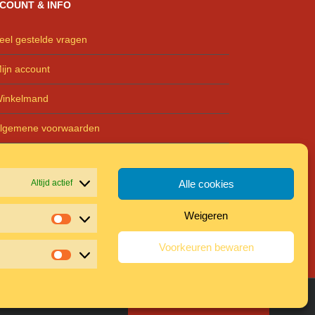
COUNT & INFO
eel gestelde vragen
ijn account
inkelmand
lgemene voorwaarden
rivacyreglement
Altijd actief
Alle cookies
Weigeren
Statistieken
Voorkeuren bewaren
Marketing
hy.nl
Neem contact op