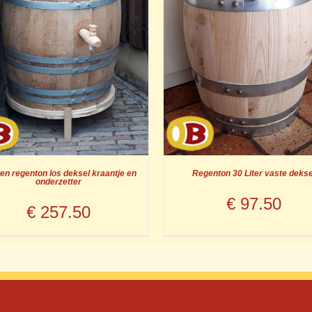
en regenton los deksel kraantje en
Regenton 30 Liter vaste dekse
onderzetter
€
97.50
€
257.50