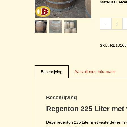
materiaal: eik
Rege
225
Liter
met
SKU: RE18168
vaste
dekse
(tran
aanta
Aanvullende informatie
Beschrijving
Beschrijving
Regenton 225 Liter met 
Deze regenton 225 Liter met vaste deksel is 