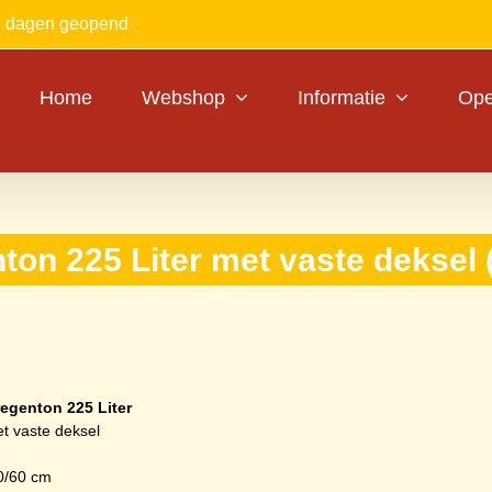
le dagen geopend
Home
Webshop
Informatie
Ope
ton 225 Liter met vaste deksel 
egenton 225 Liter
et vaste deksel
0/60 cm