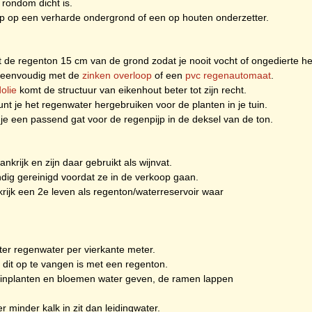
 rondom dicht is.
jp op een verharde ondergrond of een op houten onderzetter.
 de regenton 15 cm van de grond zodat je nooit vocht of ongedierte he
n eenvoudig met de
zinken overloop
of een
pvc regenautomaat
.
dolie
komt de structuur van eikenhout beter tot zijn recht.
nt je het regenwater hergebruiken voor de planten in je tuin.
je een passend gat voor de regenpijp in de deksel van de ton.
rijk en zijn daar gebruikt als wijnvat.
ig gereinigd voordat ze in de verkoop gaan.
nkrijk een 2e leven als regenton/waterreservoir waar
iter regenwater per vierkante meter.
it op te vangen is met een regenton.
uinplanten en bloemen water geven, de ramen lappen
 minder kalk in zit dan leidingwater.