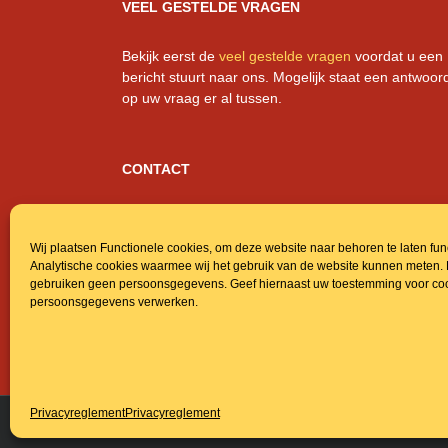
VEEL GESTELDE VRAGEN
Bekijk eerst de
veel gestelde vragen
voordat u een
bericht stuurt naar ons. Mogelijk staat een antwoor
op uw vraag er al tussen.
CONTACT
Regentonnen.nl
Kuil 15, 5071 RH Udenhout, NL
Wij plaatsen Functionele cookies, om deze website naar behoren te laten fu
info@regentonnen.nl
Analytische cookies waarmee wij het gebruik van de website kunnen meten.
+31 (0)6 23 16 49 62
gebruiken geen persoonsgegevens. Geef hiernaast uw toestemming voor coo
013-5112890
persoonsgegevens verwerken.
BTW: NL001320386B69
KvK: 18059924
Privacyreglement
Privacyreglement
Webs