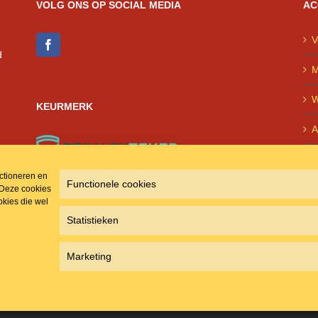
VOLG ONS OP SOCIAL MEDIA
AC
V
d
M
W
KEURMERK
A
P
nctioneren en
Functionele cookies
 Deze cookies
kies die wel
Statistieken
Marketing
ite mede mogelijk gemaakt door Creation Why - Online Marketing | info@creationw