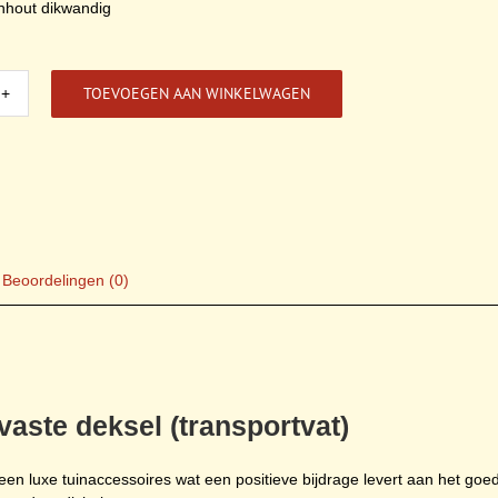
enhout dikwandig
TOEVOEGEN AAN WINKELWAGEN
nton
l
sportvat)
l
Beoordelingen (0)
vaste deksel (transportvat)
een luxe tuinaccessoires wat een positieve bijdrage levert aan het goed