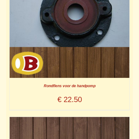
Rondflens voor de handpomp
€
22.50