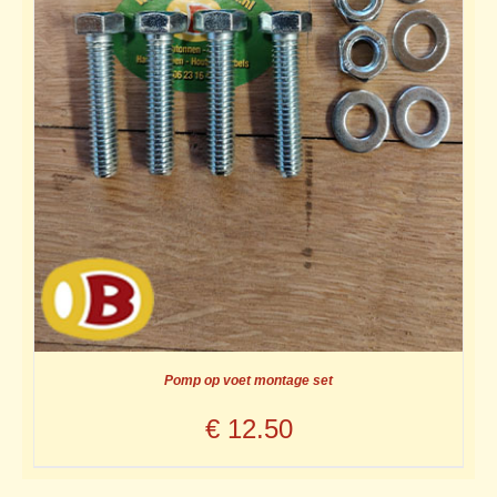
Pomp op voet montage set
€
12.50