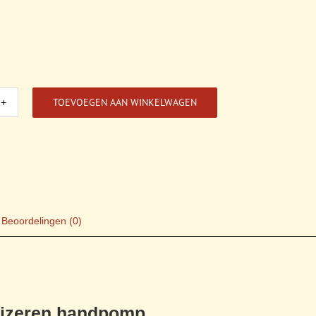
TOEVOEGEN AAN WINKELWAGEN
rleer
n
pomp
l
Beoordelingen (0)
 ijzeren handpomp