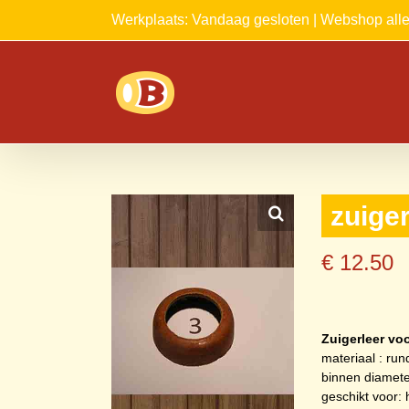
Ga
Werkplaats: Vandaag gesloten | Webshop al
naar
inhoud
zuige
€
12.50
Zuigerleer vo
materiaal : run
binnen diamete
geschikt voor: