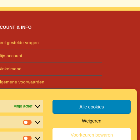
s:
€ 195.50.
COUNT & INFO
eel gestelde vragen
ijn account
inkelmand
lgemene voorwaarden
rivacyreglement
Altijd actief
Alle cookies
Weigeren
Statistieken
Voorkeuren bewaren