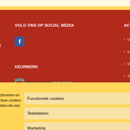
was:
is:
was:
i
€ 197.50.
€ 177.50.
€ 215.50.
VOLG ONS OP SOCIAL MEDIA
AC
V
d
M
W
KEURMERK
A
P
nctioneren en
Functionele cookies
 Deze cookies
kies die wel
Statistieken
Marketing