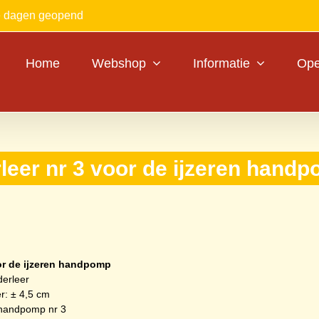
le dagen geopend
Home
Webshop
Informatie
Ope
rleer nr 3 voor de ijzeren hand
or de ijzeren handpomp
derleer
r: ± 4,5 cm
 handpomp nr 3