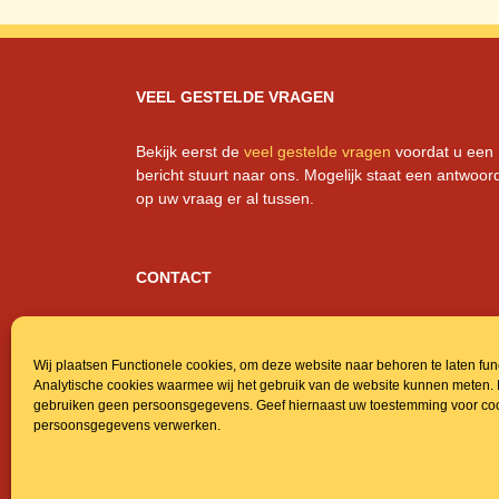
VEEL GESTELDE VRAGEN
Bekijk eerst de
veel gestelde vragen
voordat u een
bericht stuurt naar ons. Mogelijk staat een antwoor
op uw vraag er al tussen.
CONTACT
Regentonnen.nl
Kuil 15, 5071 RH Udenhout, NL
Wij plaatsen Functionele cookies, om deze website naar behoren te laten fu
info@regentonnen.nl
Analytische cookies waarmee wij het gebruik van de website kunnen meten.
+31 (0)6 23 16 49 62
gebruiken geen persoonsgegevens. Geef hiernaast uw toestemming voor coo
013-5112890
persoonsgegevens verwerken.
BTW: NL001320386B69
KvK: 18059924