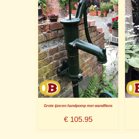
Grote ijzeren handpomp met wandflens
€
105.95