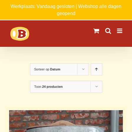
Ga
Werkplaats: Vandaag gesloten | Webshop alle dagen
naar
geopend
inhoud
Sorteer op
Datum
Toon
24 producten