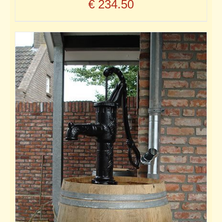
€
234.50