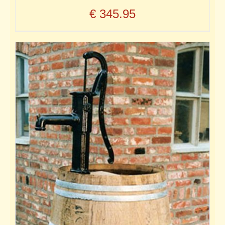
€
345.95