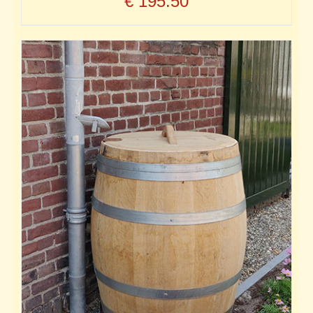
€
195.50